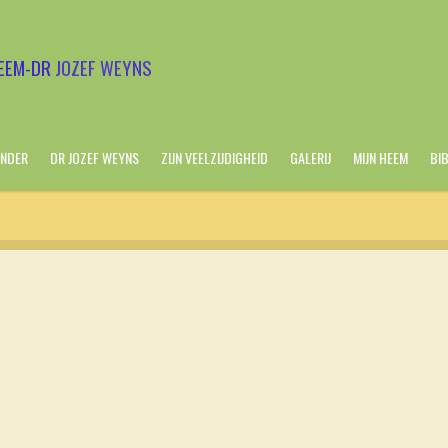
EEM-DR
JOZEF WEYNS
NDER
DR JOZEF WEYNS
ZIJN VEELZIJDIGHEID
GALERIJ
MIJN HEEM
BI