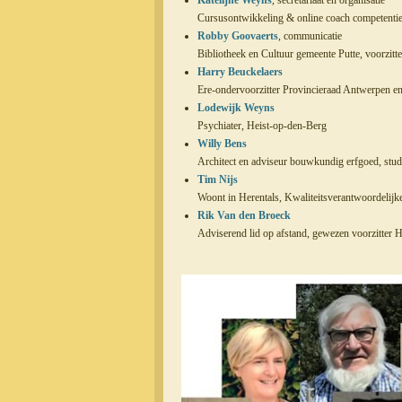
Katelijne Weyns
, secretariaat en organisatie
Cursusontwikkeling & online coach competent
Robby Goovaerts
, communicatie
Bibliotheek en Cultuur gemeente Putte, voorzit
Harry Beuckelaers
Ere-ondervoorzitter Provincieraad Antwerpen 
Lodewijk Weyns
Psychiater, Heist-op-den-Berg
Willy Bens
Architect en adviseur bouwkundig erfgoed, stu
Tim
Nijs
Woont in Herentals, Kwaliteitsverantwoordelij
Rik Van den Broeck
Adviserend lid op afstand, gewezen voorzitter 