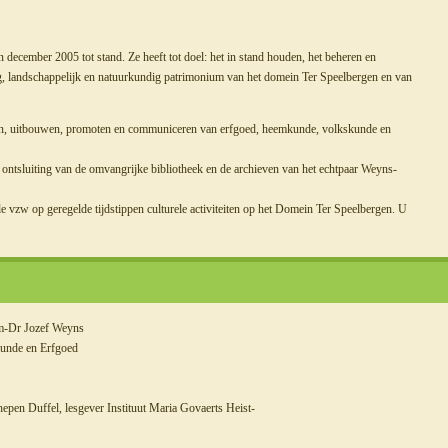
cember 2005 tot stand. Ze heeft tot doel: het in stand houden, het beheren en
ig, landschappelijk en natuurkundig patrimonium van het domein Ter Speelbergen en van
eunen, uitbouwen, promoten en communiceren van erfgoed, heemkunde, volkskunde en
e ontsluiting van de omvangrijke bibliotheek en de archieven van het echtpaar Weyns-
de vzw op geregelde tijdstippen culturele activiteiten op het Domein Ter Speelbergen.
U
em-Dr Jozef Weyns
kunde en Erfgoed
epen Duffel, lesgever Instituut Maria Govaerts Heist-