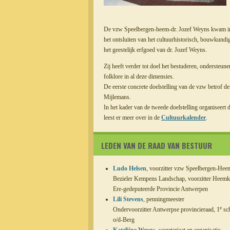
De vzw Speelbergen-heem-dr. Jozef Weyns kwam in de
het ontsluiten van het cultuurhistorisch, bouwkund
het geestelijk erfgoed van dr. Jozef Weyns.
Zij heeft verder tot doel het bestuderen, onderst
folklore in al deze dimensies.
De eerste concrete doelstelling van de vzw betrof d
Mijlemans.
In het kader van de tweede doelstelling organiseert 
leest er meer over in de
Cultuurkalender
.
LEDEN VAN DE RAAD VAN BESTUUR
Ludo Helsen
, voorzitter vzw Speelbergen-He
Bezieler Kempens Landschap, voorzitter Heem
Ere-gedeputeerde Provincie Antwerpen
Lili Stevens
, penningmeester
e
Ondervoorzitter Antwerpse provincieraad, 1
sch
o/d-Berg