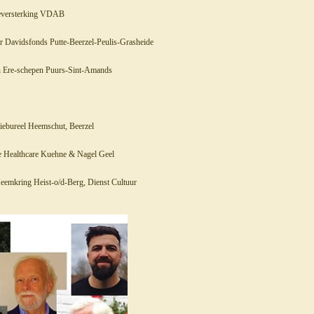
ieversterking VDAB
ter Davidsfonds Putte-Beerzel-Peulis-Grasheide
en Ere-schepen Puurs-Sint-Amands
diebureel Heemschut, Beerzel
ke Healthcare Kuehne & Nagel Geel
Heemkring Heist-o/d-Berg, Dienst Cultuur