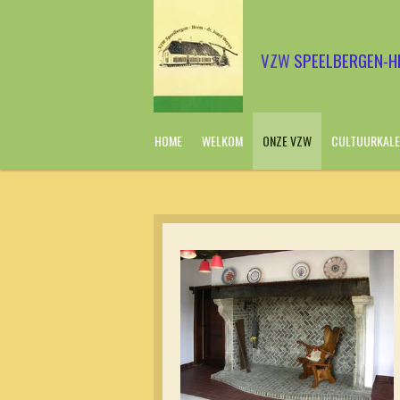
Ga
direct
naar
VZW
SPEELBERGEN-H
de
hoofdinhoud
HOME
WELKOM
ONZE VZW
CULTUURKALE